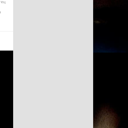
тец
я