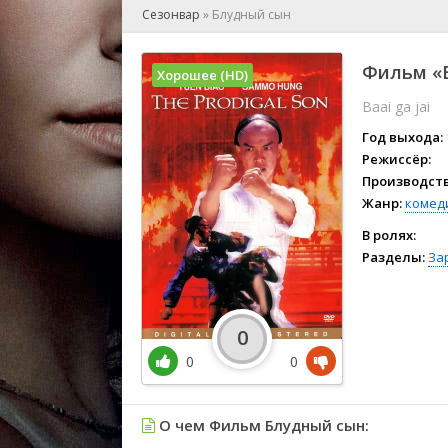
🎲 Игра
Сезонвар
»
Блудный сын
🎙 Концерт
👫 Мелод
Фильм «Б
Хорошее (HD)
🕺 Мюзик
Baai ga jai
👨‍💻 Реал
🎤 Ток-шо
Год выхода:
🧙‍♀️ Фант
Режиссёр:
Производств
🏅 Церем
Жанр:
комед
В ролях:
Разделы:
За
0
0
0
О чем Фильм Блудный сын: