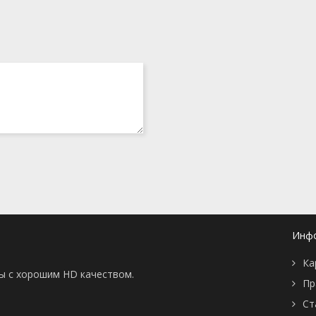
Инф
Ка
ны с хорошим HD качеством.
Пр
Ст