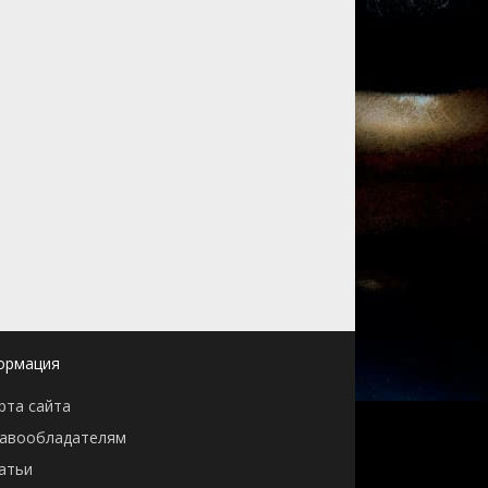
ормация
рта сайта
авообладателям
атьи