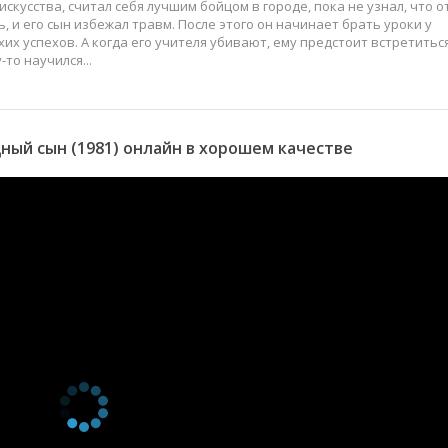
кусства, считал себя лучшим бойцом в городе, пока не узнал, что о
, и его сын избежал травм. После этого он начинает брать уроки у
хих успехов. А когда его учителя убивают, ему предстоит встретитьс
-то научился...
ый сын (1981) онлайн в хорошем качестве