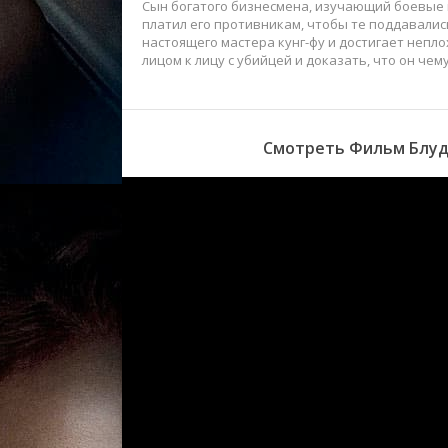
Сын богатого бизнесмена, изучающий боевые ис
платил его противникам, чтобы те поддавались
настоящего мастера кунг-фу и достигает непло
лицом к лицу с убийцей и доказать, что он чему
Смотреть Фильм Блудн