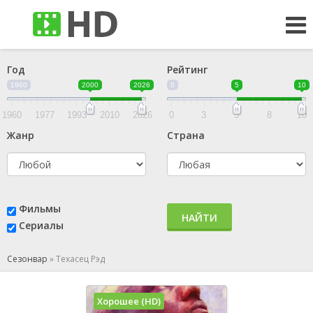
Год
Рейтинг
1960
2000
2026
0
5
10
1960
1977
1993
2010
2026
0
3
5
8
10
Жанр
Страна
Фильмы
НАЙТИ
Сериалы
Сезонвар
»
Техасец Рэд
Хорошее (HD)