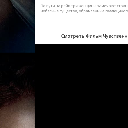
По пути на рейв три женщины замечают стран
небесные существа, обрамленные галлюциног
Смотреть Фильм Чувственна