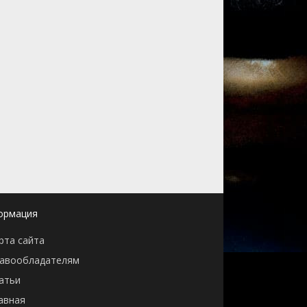
ормация
рта сайта
авообладателям
атьи
авная