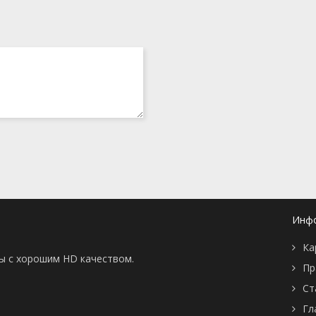
Инф
Ка
ны с хорошим HD качеством.
Пр
Ст
Гл