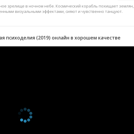
ное зрелище в ночном небе. Космический корабль похищает землян,
енными визуальными эффектами, сияют и чувственно танцуют.
я психоделия (2019) онлайн в хорошем качестве