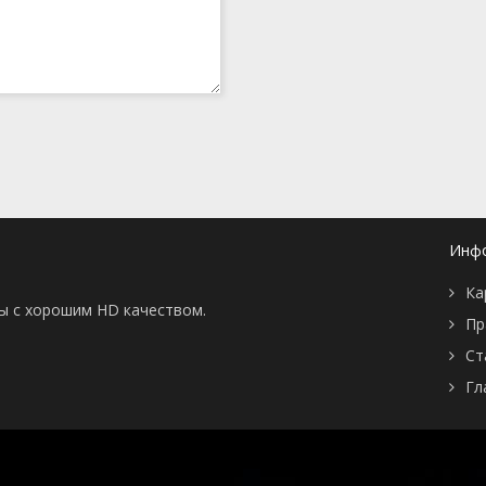
Инф
Ка
ны с хорошим HD качеством.
Пр
Ст
Гл