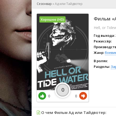
🎲 Игра
Сезонвар
»
Ад или Тайдвотер
🎙 Концерт
👫 Мелод
Фильм «А
Хорошее (HD)
🕺 Мюзик
Hell, or Tide
👨‍💻 Реал
🎤 Ток-шо
Год выхода:
🧙‍♀️ Фант
Режиссёр:
Производств
🏅 Церем
Жанр:
боеви
В ролях:
Разделы:
За
0
0
0
О чем Фильм Ад или Тайдвотер: