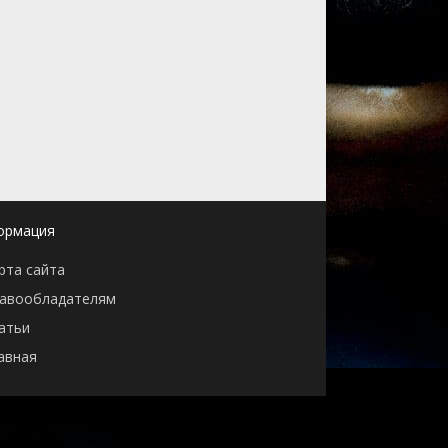
ормация
рта сайта
авообладателям
атьи
авная