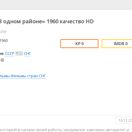
📖 История
🤪 Комедия
🎥 Короткометражка
🔪 Криминал
рама
🎼 Музыка
🧚‍♀️ Мультфильм
 одном районе» 1960 качество HD
л
👨‍💼 Новости
🎒 Приключения
one
ьное тв
👨‍👩‍👧‍👦 Семейный
⚽ Спорт
у
🤯 Триллер
😱 Ужасы
1960
0
0
астика
🤠 Фильм-нуар
🧝‍♂️ Фэнтези
о:
СССР
🇷🇺
СНГ
ония
😫
льмы
Фильмы стран СНГ
16.11.2
 который в начале своей работы заслуженно завоевал авторитет и