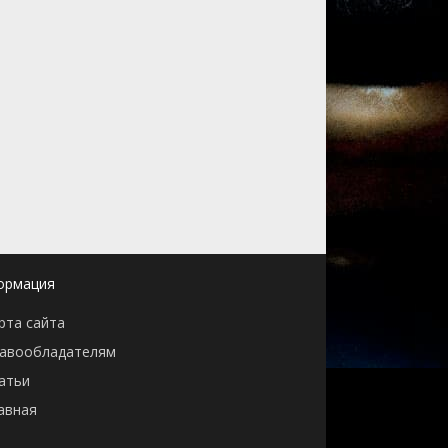
ормация
рта сайта
авообладателям
атьи
авная