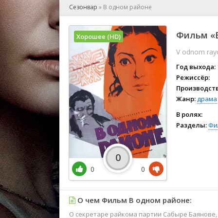
🎲 Игра
Сезонвар
»
В одном районе
🎙 Концерт
👫 Мелод
Фильм «В
Хорошее (HD)
🕺 Мюзик
V odnom ray
👨‍💻 Реал
🎤 Ток-шо
Год выхода:
🧙‍♀️ Фант
Режиссёр:
Производств
🏅 Церем
Жанр:
драма
В ролях:
Разделы:
Фи
0
0
0
О чем Фильм В одном районе:
О секретаре райкома партии Сабыре Баянове,