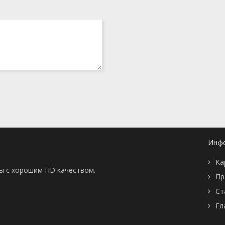
Инф
Ка
ны с хорошим HD качеством.
Пр
Ст
Гл