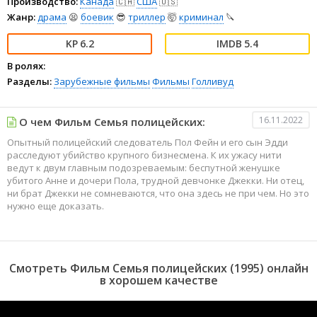
Производство:
Канада
🇨🇦
США
🇺🇸
Жанр:
драма
😫
боевик
😎
триллер
🤯
криминал
🔪
6.2
5.4
В ролях:
Разделы:
Зарубежные фильмы
Фильмы
Голливуд
16.11.2022
О чем Фильм Семья полицейских:
Опытный полицейский следователь Пол Фейн и его сын Эдди
расследуют убийство крупного бизнесмена. К их ужасу нити
ведут к двум главным подозреваемым: беспутной женушке
убитого Анне и дочери Пола, трудной девчонке Джекки. Ни отец,
ни брат Джекки не сомневаются, что она здесь не при чем. Но это
нужно еще доказать.
Смотреть Фильм Семья полицейских (1995) онлайн
в хорошем качестве