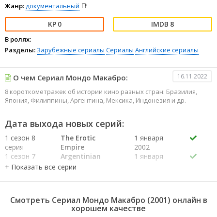
Жанр:
документальный
📑
0
8
В ролях:
Разделы:
Зарубежные сериалы
Сериалы
Английские сериалы
16.11.2022
О чем Сериал Мондо Макабро:
8 короткометражек об истории кино разных стран: Бразилия,
Япония, Филиппины, Аргентина, Мексика, Индонезия и др.
Дата выхода новых серий:
1 сезон 8
The Erotic
1 января
серия
Empire
2002
1 сезон 7
Argentinian
1 января
серия
Exploitation
2002
1 сезон 6
Turkish Pop
26 ноября
серия
Cinema
2001
1 сезон 5
Fantasy Films
1 января
Смотреть Сериал Мондо Макабро (2001) онлайн в
серия
from Indonesia
2002
хорошем качестве
1 сезон 4
The Nightmares
1 января