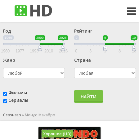
Год
Рейтинг
1960
2000
2026
0
5
10
1960
1977
1993
2010
2026
0
3
5
8
10
Жанр
Страна
Фильмы
НАЙТИ
Сериалы
Сезонвар
»
Мондо Макабро
Хорошее (HD)