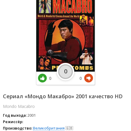
0
0
0
Сериал «Мондо Макабро» 2001 качество HD
Mondo Macabro
Год выхода:
2001
Режиссёр:
Производство:
Великобритания
🇬🇧