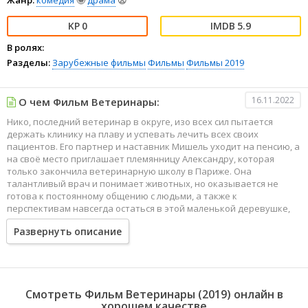
0
5.9
В ролях:
Разделы:
Зарубежные фильмы
Фильмы
Фильмы 2019
16.11.2022
О чем Фильм Ветеринары:
Нико, последний ветеринар в округе, изо всех сил пытается
держать клинику на плаву и успевать лечить всех своих
пациентов. Его партнер и наставник Мишель уходит на пенсию, а
на своё место приглашает племянницу Александру, которая
только закончила ветеринарную школу в Париже. Она
талантливый врач и понимает животных, но оказывается не
готова к постоянному общению с людьми, а также к
перспективам навсегда остаться в этой маленькой деревушке,
где когда-то выросла.
Развернуть описание
Смотреть Фильм Ветеринары (2019) онлайн в
хорошем качестве