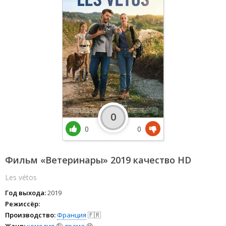
0
0
0
Фильм «Ветеринары» 2019 качество HD
Les vétos
Год выхода:
2019
Режиссёр:
Производство:
Франция
🇫🇷
Жанр:
комедия
🤪
драма
😫