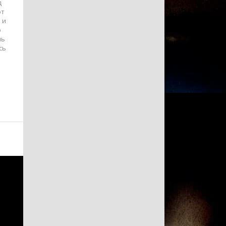
д
от
 и
о
ль
сь