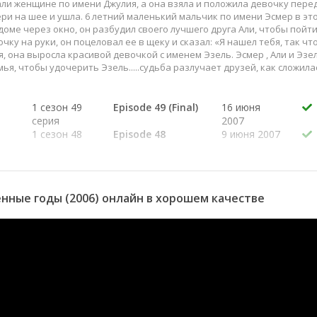
али женщине по имени Джулия, а она взяла и положила девочку пере
ри на шее и ушла. 6 летний маленький мальчик по имени Эсмер в эт
оме через окно, он разбудил своего лучшего друга Али, чтобы пойти
ку на руки, он поцеловал ее в щеку и сказал: «Я нашел тебя, так чт
, она выросла красивой девочкой с именем Эзель. Эсмер , Али и Эзе
ья, чтобы удочерить Эзель.....судьба разлучает друзей, как сложила
1 сезон 49
Episode 49 (Final)
16 июня
серия
2007
1 сезон 48
Episode 48
9 июня 2007
серия
1 сезон 47
Episode 47
2 июня 2007
серия
1 сезон 46
Episode 46
26 мая 2007
нные годы (2006) онлайн в хорошем качестве
серия
1 сезон 45
Episode 45
19 мая 2007
серия
1 сезон 44
Episode 44
12 мая 2007
серия
1 сезон 43
Episode 43
5 мая 2007
серия
1 сезон 42
Episode 42
28 апреля
серия
2007