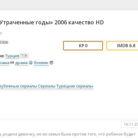
📖 История
🤪 Комедия
🎥 Короткометражка
🔪 Криминал
рама
🎼 Музыка
🧚‍♀️ Мультфильм
Утраченные годы» 2006 качество HD
л
👨‍💼 Новости
🎒 Приключения
ar
ьное тв
👨‍👩‍👧‍👦 Семейный
⚽ Спорт
у
🤯 Триллер
😱 Ужасы
2006
0
6.8
астика
🤠 Фильм-нуар
🧝‍♂️ Фэнтези
о:
Турция
🇹🇷
ония
рама
👫
драма
😫
боевик
😎
рубежные сериалы
Сериалы
Турецкие сериалы
16.11.2
, родила девочку, но ее семья была против того, что ребенок будет