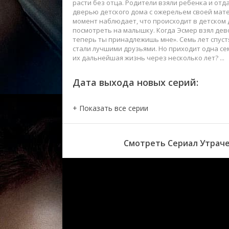
расти без отца. Родители взяли ребенка и отд
дверью детского дома с ожерельем своей мате
момент наблюдает, что происходит в детском д
посмотреть на малышку. Когда Эсмер взял девоч
теперь ты принадлежишь мне». Семь лет спустя
стали лучшими друзьями. Но приходит одна сем
их дальнейшая жизнь через несколько лет? ...
Дата выхода новых серий:
Смотреть Сериал Утраче