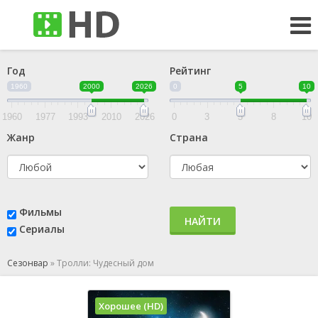
Год
Рейтинг
1960
2000
2026
0
5
10
1960
1977
1993
2010
2026
0
3
5
8
10
Жанр
Страна
Фильмы
НАЙТИ
Сериалы
Сезонвар
»
Тролли: Чудесный дом
Хорошее (HD)