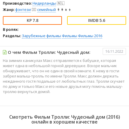
Производство:
Нидерланды
🇳🇱
Жанр:
фэнтези
🧝‍♂️
семейный
👨‍👩‍👧‍👦
7.8
5.6
В ролях:
Разделы:
Зарубежные фильмы
Фильмы
Фильмы 2016
16.11.2022
О чем Фильм Тролли: Чудесный дом:
На зимних каникулах Макс отправляется к бабушке, которая
живет одна в небольшой горной деревушке. Вскоре мальчик
обнаруживает, что он не один в своей комнате. К нему в гости
забрел малыш-тролль по имени Тролли. Макс должен держать
нежданного гостя подальше от любопытных глаз. Тролли скучает
по дому и только Макс и его новые друзья могу помочь малышу-
троллю вернуться домой.
Смотреть Фильм Тролли: Чудесный дом (2016)
онлайн в хорошем качестве