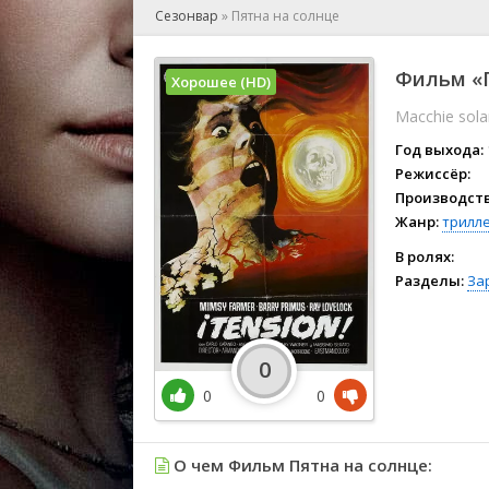
🎲 Игра
Сезонвар
»
Пятна на солнце
🎙 Концерт
👫 Мелод
Фильм «П
Хорошее (HD)
🕺 Мюзик
Macchie sola
👨‍💻 Реал
🎤 Ток-шо
Год выхода:
🧙‍♀️ Фант
Режиссёр:
Производств
🏅 Церем
Жанр:
трилл
В ролях:
Разделы:
За
0
0
0
О чем Фильм Пятна на солнце: