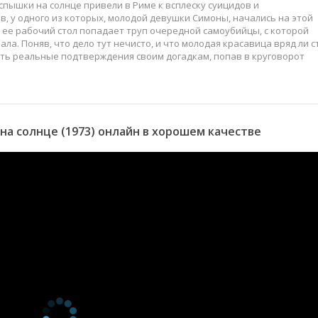
пышки на солнце привели в Риме к всплеску суицидов и
, у одного из которых, молодой девушки Симоны, начались на этой
а ее рабочий стол попадает труп очередной самоубийцы, с которой
а. Поняв, что дело тут нечисто, и что молодая красавица вряд ли с
кать реальные подтверждения своим догадкам, попав в круговорот
а солнце (1973) онлайн в хорошем качестве