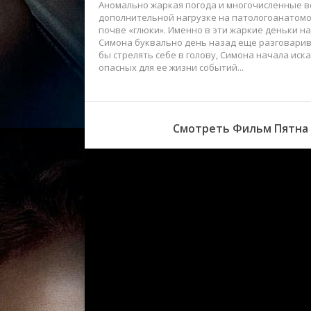
Аномально жаркая погода и многочисленные вс
дополнительной нагрузке на патологоанатомов
почве «глюки». Именно в эти жаркие деньки н
Симона буквально день назад еще разговаривал
бы стрелять себе в голову, Симона начала ис
опасных для ее жизни событий...
Смотреть Фильм Пятна н