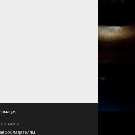
ормация
рта сайта
авообладателям