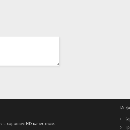
Инф
Ка
ны с хорошим HD качеством.
Пр