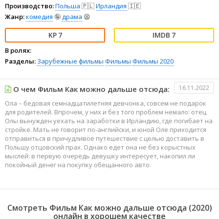
Производство:
Польша
🇵🇱
Ирландия
🇮🇪
Жанр:
комедия
🤪
драма
😫
7
7
В ролях:
Разделы:
Зарубежные фильмы
Фильмы
Фильмы 2020
16.11.2022
О чем Фильм Как можно дальше отсюда:
Ола – бедовая семнадцатилетняя девчонка, совсем не подарок
для родителей. Впрочем, у них и без того проблем немало: отец
Олы вынужден уехать на заработки в Ирландию, где погибает на
стройке. Мать не говорит по-английски, и юной Оле приходится
отправиться в причудливое путешествие с целью доставить в
Польшу отцовский прах. Однако едет она не без корыстных
мыслей: в первую очередь девушку интересует, накопил ли
покойный денег на покупку обещанного авто.
Смотреть Фильм Как можно дальше отсюда (2020)
онлайн в хорошем качестве