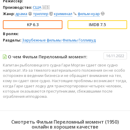
Режиссёр:
Производство:
США
🇺🇸
Жанр:
драма
😫
триллер
🤯
криминал
🔪
фильм-нуар
🤠
6.3
7.5
В ролях:
Разделы:
Зарубежные фильмы
Фильмы
Голливуд
16.11.2022
О чем Фильм Переломный момент:
Капитан рыболовецкого судна Гари Морган сдает свое судно
напрокат. Из-за тяжелого материального положения он не особо
осторожен в ведении бизнеса и не обращает внимание на тех,
кому он сдает свое судно. Настоящие проблемы возникают тогда,
когда Гари сдает лодку для транспортировки четырех человек,
которые оказываются преступниками, сбежавшими после
ограбления ипподрома.
Смотреть Фильм Переломный момент (1950)
онлайн в хорошем качестве