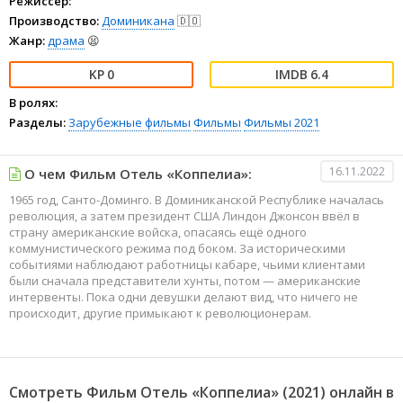
Режиссёр:
Производство:
Доминикана
🇩🇴
Жанр:
драма
😫
0
6.4
В ролях:
Разделы:
Зарубежные фильмы
Фильмы
Фильмы 2021
16.11.2022
О чем Фильм Отель «Коппелиа»:
1965 год, Санто-Доминго. В Доминиканской Республике началась
революция, а затем президент США Линдон Джонсон ввёл в
страну американские войска, опасаясь ещё одного
коммунистического режима под боком. За историческими
событиями наблюдают работницы кабаре, чьими клиентами
были сначала представители хунты, потом — американские
интервенты. Пока одни девушки делают вид, что ничего не
происходит, другие примыкают к революционерам.
Смотреть Фильм Отель «Коппелиа» (2021) онлайн в