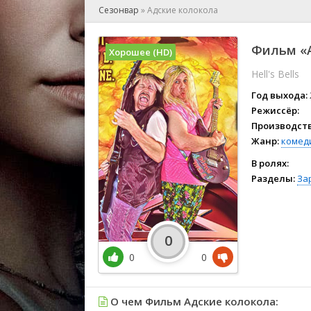
🎲 Игра
Сезонвар
»
Адские колокола
🎙 Концерт
👫 Мелод
Фильм «А
Хорошее (HD)
🕺 Мюзик
Hell's Bells
👨‍💻 Реал
🎤 Ток-шо
Год выхода:
🧙‍♀️ Фант
Режиссёр:
Производств
🏅 Церем
Жанр:
комед
В ролях:
Разделы:
За
0
0
0
О чем Фильм Адские колокола: