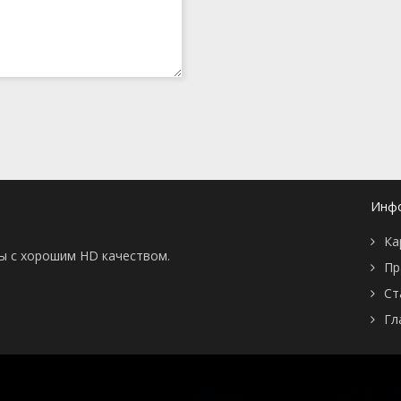
Инф
Ка
ны с хорошим HD качеством.
Пр
Ст
Гл