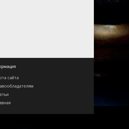
ормация
рта сайта
авообладателям
атьи
авная