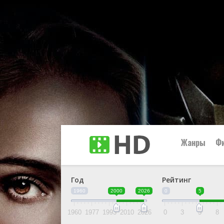
Жанры
Ф
Год
Рейтинг
👩‍🎤 Аним
1960
2000
2026
0
5
🐎 Вестер
👶 Детски
1960
1977
1993
2010
2026
0
3
5
8