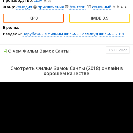
Производство:
США
🇺🇸
Жанр:
комедия
🤪
приключения
🎒
фэнтези
🧝‍♂️
семейный
👨‍👩‍👧‍👦
0
3.9
В ролях:
Разделы:
Зарубежные фильмы
Фильмы
Голливуд
Фильмы 2018
16.11.2022
О чем Фильм Замок Санты:
Смотреть Фильм Замок Санты (2018) онлайн в
хорошем качестве