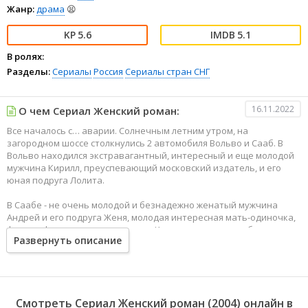
Жанр:
драма
😫
5.6
5.1
В ролях:
Разделы:
Сериалы
Россия
Сериалы стран СНГ
16.11.2022
О чем Сериал Женский роман:
Все началось с… аварии. Солнечным летним утром, на
загородном шоссе столкнулись 2 автомобиля Вольво и Сааб. В
Вольво находился экстравагантный, интересный и еще молодой
мужчина Кирилл, преуспевающий московский издатель, и его
юная подруга Лолита.
В Саабе - не очень молодой и безнадежно женатый мужчина
Андрей и его подруга Женя, молодая интересная мать-одиночка,
фотограф из заштатного ателье. Кириллу достаточно было лишь
Развернуть описание
одного взгляда на Женю, чтобы отчаянно влюбиться. Она же
отвела глаза, не догадываясь, что эта случайная встреча станет
для нее роковой...
Смотреть Сериал Женский роман (2004) онлайн в