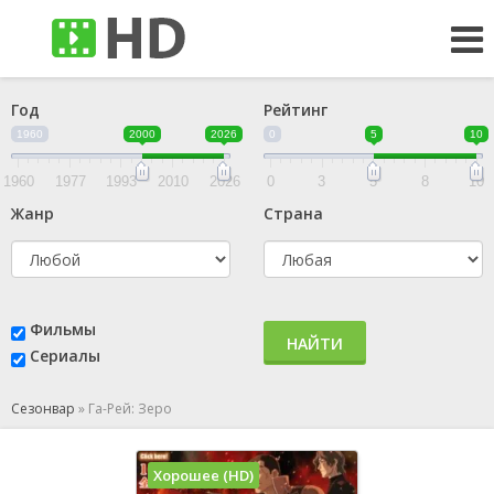
Год
Рейтинг
1960
2000
2026
0
5
10
1960
1977
1993
2010
2026
0
3
5
8
10
Жанр
Страна
Фильмы
НАЙТИ
Сериалы
Сезонвар
»
Га-Рей: Зеро
Хорошее (HD)