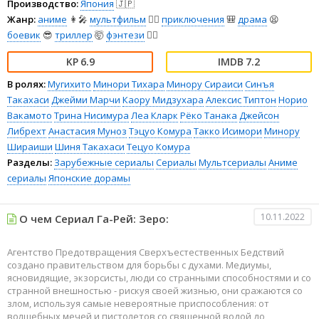
Производство:
Япония
🇯🇵
Жанр:
аниме
👩‍🎤
мультфильм
🧚‍♀️
приключения
🎒
драма
😫
боевик
😎
триллер
🤯
фэнтези
🧝‍♂️
6.9
7.2
В ролях:
Мугихито
Минори Тихара
Минору Сираиси
Синъя
Такахаси
Джейми Марчи
Каору Мидзухара
Алексис Типтон
Норио
Вакамото
Трина Нисимура
Леа Кларк
Рёко Танака
Джейсон
Либрехт
Анастасия Муноз
Тэцуо Комура
Такко Исимори
Минору
Шираиши
Шиня Такахаси
Тецуо Комура
Разделы:
Зарубежные сериалы
Сериалы
Мультсериалы
Аниме
сериалы
Японские дорамы
10.11.2022
О чем Сериал Га-Рей: Зеро:
Агентство Предотвращения Сверхъестественных Бедствий
создано правительством для борьбы с духами. Медиумы,
ясновидящие, экзорсисты, люди со странными способностями и со
странной внешностью - рискуя своей жизнью, они сражаются со
злом, используя самые невероятные приспособления: от
волшебных мечей и пистолетов со священной водой до