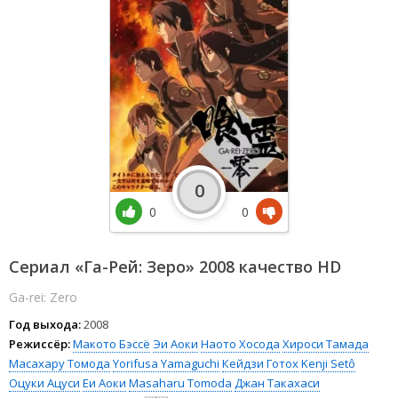
0
0
0
Сериал «Га-Рей: Зеро» 2008 качество HD
Ga-rei: Zero
Год выхода:
2008
Режиссёр:
Макото Бэссё
Эи Аоки
Наото Хосода
Хироси Тамада
Масахару Томода
Yorifusa Yamaguchi
Кейдзи Готох
Kenji Setô
Оцуки Ацуси
Еи Аоки
Masaharu Tomoda
Джан Такахаси