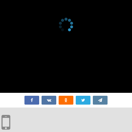
серия
taigi
2008
1 сезон 3
Kaikô no migiri
19 октября
серия
2008
1 сезон 2
Nikushimi no
12 октября
серия
hatsuro
2008
1 сезон 1
Aoi no ue
5 октября
серия
2008