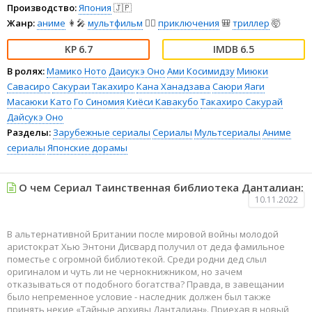
Производство:
Япония
🇯🇵
Жанр:
аниме
👩‍🎤
мультфильм
🧚‍♀️
приключения
🎒
триллер
🤯
6.7
6.5
В ролях:
Мамико Ното
Даисукэ Оно
Ами Косимидзу
Миюки
Савасиро
Сакураи Такахиро
Кана Ханадзава
Саюри Яаги
Масаюки Като
Го Синомия
Киёси Кавакубо
Такахиро Сакурай
Дайсукэ Оно
Разделы:
Зарубежные сериалы
Сериалы
Мультсериалы
Аниме
сериалы
Японские дорамы
О чем Сериал Таинственная библиотека Данталиан:
10.11.2022
В альтернативной Британии после мировой войны молодой
аристократ Хью Энтони Дисвард получил от деда фамильное
поместье с огромной библиотекой. Среди родни дед слыл
оригиналом и чуть ли не чернокнижником, но зачем
отказываться от подобного богатства? Правда, в завещании
было непременное условие - наследник должен был также
принять некие «Тайные архивы Данталиан». Приехав в новый