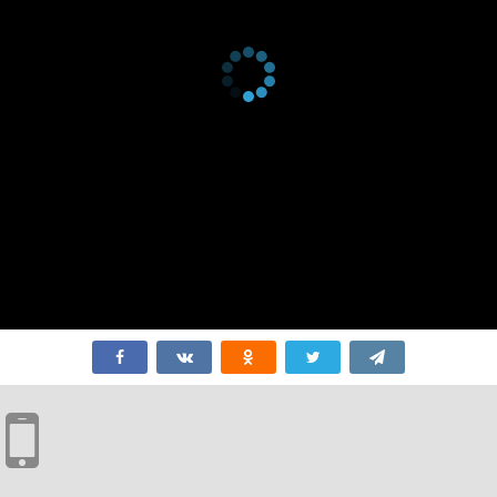
1 сезон 5
Дочь чародея
12 августа
серия
2011
1 сезон 4
Книга обмена
5 августа
серия
душами
2011
1 сезон 3
Книга мудрости
29 июля
серия
/ Красавица под
2011
луной
1 сезон 2
Книга
22 июля
серия
зародыша
2011
1 сезон 1
Книжка-
15 июля
серия
раскладушка
2011