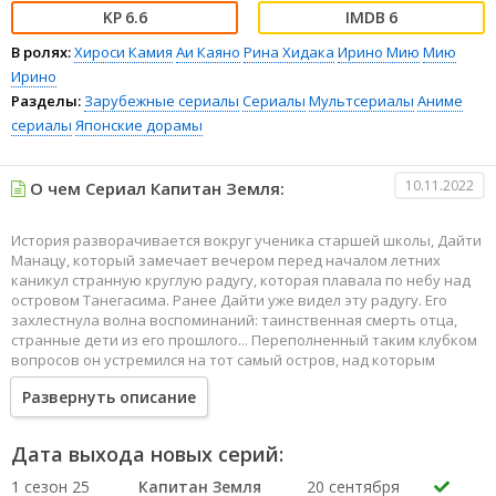
6.6
6
В ролях:
Хироси Камия
Аи Каяно
Рина Хидака
Ирино Мию
Мию
Ирино
Разделы:
Зарубежные сериалы
Сериалы
Мультсериалы
Аниме
сериалы
Японские дорамы
10.11.2022
О чем Сериал Капитан Земля:
История разворачивается вокруг ученика старшей школы, Дайти
Манацу, который замечает вечером перед началом летних
каникул странную круглую радугу, которая плавала по небу над
островом Танегасима. Ранее Дайти уже видел эту радугу. Его
захлестнула волна воспоминаний: таинственная смерть отца,
странные дети из его прошлого... Переполненный таким клубком
вопросов он устремился на тот самый остров, над которым
увидел радужное явление.
Развернуть описание
Дата выхода новых серий:
1 сезон 25
Капитан Земля
20 сентября