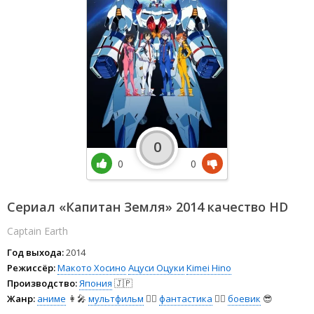
0
0
0
Сериал «Капитан Земля» 2014 качество HD
Captain Earth
Год выхода:
2014
Режиссёр:
Макото Хосино
Ацуси Оцуки
Kimei Hino
Производство:
Япония
🇯🇵
Жанр:
аниме
👩‍🎤
мультфильм
🧚‍♀️
фантастика
🧙‍♀️
боевик
😎