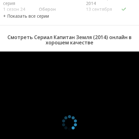
серия
2014
1 сезон 24
Оберон
13 сентября
серия
2014
1 сезон 23
Сон в летнюю
6 сентября
серия
ночь
2014
1 сезон 22
Операция Лето
31 августа
Смотреть Сериал Капитан Земля (2014) онлайн в
серия
2014
хорошем качестве
1 сезон 21
Что значит
24 августа
серия
быть
2014
капитаном
1 сезон 20
На борту
17 августа
серия
шаттла
2014
1 сезон 19
Твоя улыбка
10 августа
серия
значит всё
2014
1 сезон 18
Нападение в
2 августа
серия
пустыне
2014
1 сезон 17
Летние рыцари
26 июля
серия
2014
1 сезон 16
Её вспышка
19 июля
серия
2014
1 сезон 15
Истинное лицо
12 июля
серия
2014
1 сезон 14
Девичьи слёзы,
5 июля 2014
серия
что сверкали в