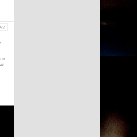
022
м
ена
еми