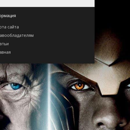
ормация
рта сайта
авообладателям
атьи
авная