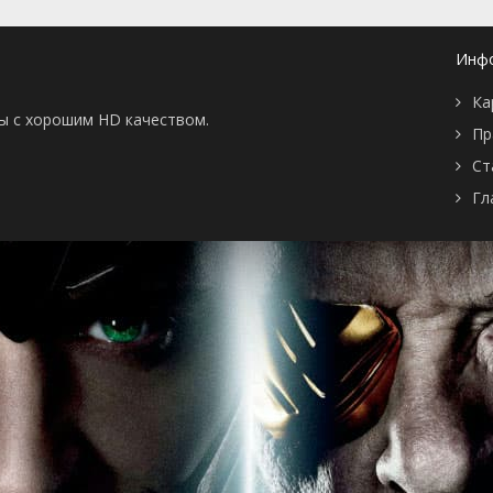
Инф
Ка
ны с хорошим HD качеством.
Пр
Ст
Гл