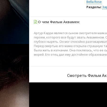
Bella Rose
Разделы:
За
О чем Фильм Аквамен:
Артур Карри является сыном смотрителя маяка
героем, которого все будут звать Акваменом. 
глубоко нырять. Он мог спокойно разговариват
Перед смертью его мама открыла страшную та
была жить в изгнании. Она поклялась, что ее 
морей. Его отец дал ему достойное образован
Смотреть Фильм Акв