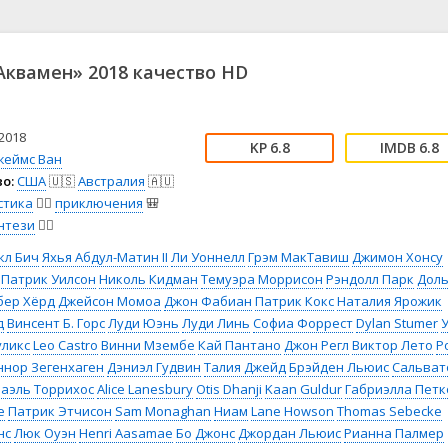
📖 История
🤪 Комедия
🎥 Короткометражка
🔪 Криминал
рама
🎼 Музыка
🧚‍♀️ Мультфильм
квамен» 2018 качество HD
л
👨‍💼 Новости
🎒 Приключения
ьное тв
👨‍👩‍👧‍👦 Семейный
⚽ Спорт
у
🤯 Триллер
😱 Ужасы
2018
6.8
6.8
астика
🤠 Фильм-нуар
🧝‍♂️ Фэнтези
жеймс Ван
о:
США
🇺🇸
Австралия
🇦🇺
ония
стика
🧙‍♀️
приключения
🎒
нтези
🧝‍♂️
кл Бич
Яхья Абдул-Матин II
Ли Уоннелл
Грэм МакТавиш
Джимон Хонсу
Патрик Уилсон
Николь Кидман
Темуэра Моррисон
Рэндолл Парк
Дол
бер Хёрд
Джейсон Момоа
Джон Фабиан
Патрик Кокс
Наталия Ярожик
д
Винсент Б. Горс
Луди Юэнь
Луди Линь
Софиа Форрест
Dylan Stumer
уликс
Leo Castro
Винни Мзембе
Кай Пантано
Джон Регл
Виктор Лето
Р
ннор Зегенхаген
Дэниэл Гудвин
Талия Джейд
Брэйден Льюис
Сальват
аэль Торрихос
Alice Lanesbury
Otis Dhanji
Kaan Guldur
Габриэлла Петк
e
Патрик Этчисон
Sam Monaghan
Ниам
Lane Howson
Thomas Sebecke
нс
Люк Оуэн
Henri Aasamae
Бо Джонс
Джордан Льюис
Рианна Палмер