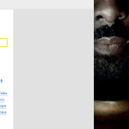
ьф
Уэйн
осс
оре
ова