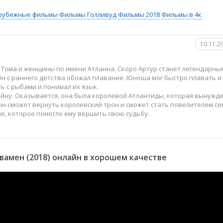
рубежные фильмы
Фильмы
Голливуд
Фильмы 2018
Фильмы в 4к
10.11.2
 Тома и женщины по имени Атланна. Скоро Артур станет легендарны
Он с раннего детства обожал плавание. Юноша мог быстро плавать и
ь с рыбами и понимал их язык.
йну. Оказывается, она была королевой Атлантиды, которая вынужд
сын сможет вернуть королевский трон и сможет стать повелителем с
ие, которое помогло ему вершить свою судьбу.
амен (2018) онлайн в хорошем качестве