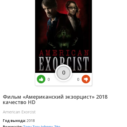
0
0
0
Фильм «Американский экзорцист» 2018
качество HD
American Exorcist
Год выхода:
2018
Режиссёр:
Tony Trov
Johnny Zito