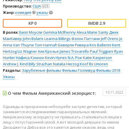
Производство:
США
🇺🇸
Жанр:
комедия
🤪
ужасы
😱
0
2.9
В ролях:
Билл Моусли
Gemma McIlhenny
Alexa Marie Santy
Джек
МакКивер
John Bolaris
Leanna Billings
Фэлон Паттани
Jeff Orens
Jo
Anna Van Thuyne
Tom Hannah
Беверли Ривера
Kris Ballerini
Kent
Hertzog
Liz Wagner
Али Крозье
James Trovarello
Paul Triggiani
Ryan
Hunter
Нафиса Кэннон
Kevin Hynes
N.A. Poe
Katie Kasperson
Andrew J. Kind
Billy Strachan
Natalia Herzog
Koof Ibi Umoren
Разделы:
Зарубежные фильмы
Фильмы
Голливуд
Фильмы 2018
Ужасы
10.11.2022
О чем Фильм Американский экзорцист:
Однажды в призрачном небоскребе застрял детектив, который
занимается исследованиями паранормальных явлений.
Американскому экзорцисту не привыкать сталкиваться лицом к
лицу с потусторонней силой. А вот молодой девушке по имени
Джорджетта ДиБуа все это кажется диким ужасом, ведь она