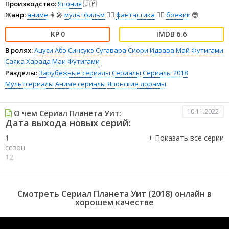
Производство:
Япония
🇯🇵
Жанр:
аниме
👩‍🎤
мультфильм
🧚‍♀️
фантастика
🧙‍♀️
боевик
😎
0
6.6
В ролях:
Ацуси Абэ
Синсукэ Сугавара
Сиори Идзава
Май Футигами
Саяка Харада
Маи Футигами
Разделы:
Зарубежные сериалы
Сериалы
Сериалы 2018
Мультсериалы
Аниме сериалы
Японские дорамы
10.11.2022
О чем Сериал Планета Уит:
Дата выхода новых серий:
1
сезон
12
серия
1
сезон
Смотреть Сериал Планета Уит (2018) онлайн в
11
хорошем качестве
серия
1
сезон