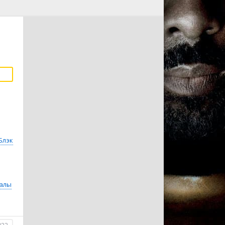
Блэк
иалы