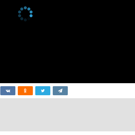
1 сезон 3
Abuse
27 апреля
серия
2018
1 сезон 2
Restriction
20 апреля
серия
2018
1 сезон 1
Choice
13 апреля
серия
2018