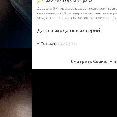
О чем Сериал Я и 23 раба:
Девушка Эия Аракава решает познакомиться с 
она узнаёт, что Юга одержим мыслью иметь ра
SCM, которое влияет на человеческое сознани
Дата выхода новых серий:
Смотреть Сериал Я и 