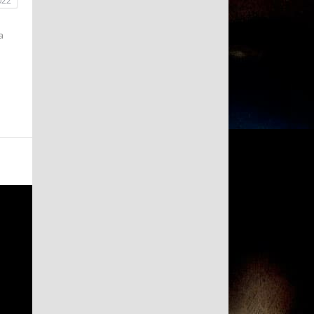
022
а