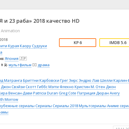
📖 История
🤪 Комедия
🎥 Короткометражка
🔪 Криминал
рама
🎼 Музыка
🧚‍♀️ Мультфильм
Я и 23 раба» 2018 качество HD
л
👨‍💼 Новости
🎒 Приключения
 Animation
ьное тв
👨‍👩‍👧‍👦 Семейный
⚽ Спорт
у
🤯 Триллер
😱 Ужасы
2018
6
5.6
астика
🤠 Фильм-нуар
🧝‍♂️ Фэнтези
ёити Курая
Каору Судзуки
ka
ония
о:
Япония
🇯🇵
👩‍🎤
мультфильм
🧚‍♀️
драма
ид Матранга
Бриттни Карбовски
Грег Эирс
Эндрю Лав
Шелли Карлин-
Джон Свэйзи
Скотт Гиббс
Мэгги Флекно
Кристин М. Отен
Джон
Кира Венсан-Дави
Patricia Duran
Greg Cote
Патриция Дюран
Avery
th Morrow
рубежные сериалы
Сериалы
Сериалы 2018
Мультсериалы
Аниме сер
рамы