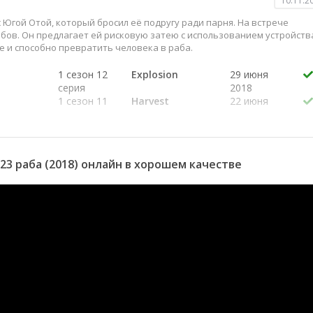
10.11.2
Югой Отой, который бросил её подругу ради парня. На встрече
бов. Он предлагает ей рисковую затею с использованием устройств
е и способно превратить человека в раба.
1 сезон 12
Explosion
29 июня
серия
2018
1 сезон 11
Harvest
22 июня
серия
2018
1 сезон 10
Fall
15 июня
серия
2018
1 сезон 9
Intersection
8 июня
23 раба (2018) онлайн в хорошем качестве
серия
2018
1 сезон 8
Discovery
1 июня
серия
2018
1 сезон 7
Servitude
25 мая
серия
2018
1 сезон 6
Awareness
18 мая
серия
2018
1 сезон 5
Bewilderment
11 мая
серия
2018
1 сезон 4
Plan
4 мая 2018
серия