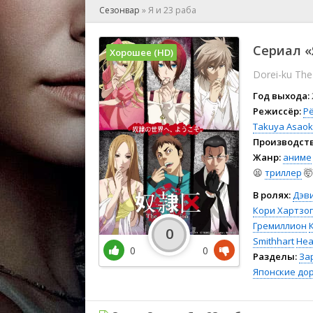
🎲 Игра
Сезонвар
»
Я и 23 раба
🎙 Концерт
👫 Мелод
Сериал «
Хорошее (HD)
🕺 Мюзик
Dorei-ku The
👨‍💻 Реал
🎤 Ток-шо
Год выхода:
🧙‍♀️ Фант
Режиссёр:
Р
Takuya Asao
🏅 Церем
Производств
Жанр:
аниме
😫
триллер
🤯
В ролях:
Дэв
Кори Хартзог
Гремиллион
0
Smithhart
Hea
0
0
Разделы:
За
Японские до