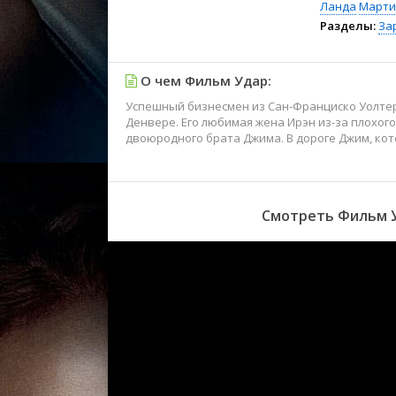
Ланда
Марти
Разделы:
За
О чем Фильм Удар:
Успешный бизнесмен из Сан-Франциско Уолтер
Денвере. Его любимая жена Ирэн из-за плохого
двоюродного брата Джима. В дороге Джим, кот
Смотреть Фильм У