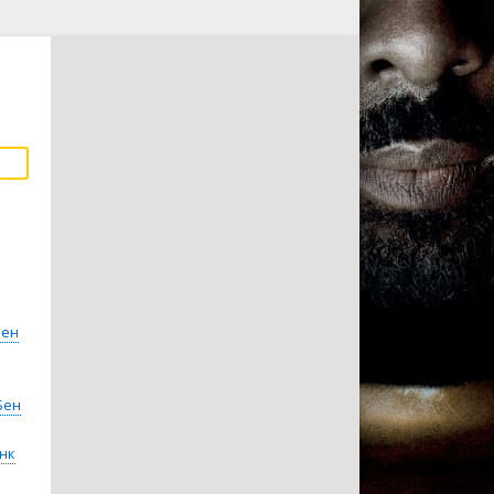
лен
Бен
нк