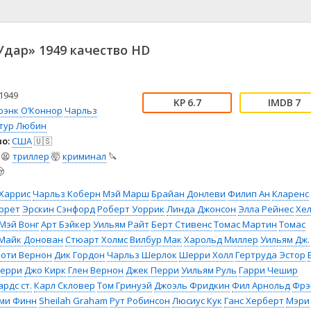
📖 История
🤪 Комедия
🎥 Короткометражка
🔪 Криминал
рама
🎼 Музыка
🧚‍♀️ Мультфильм
дар» 1949 качество HD
л
👨‍💼 Новости
🎒 Приключения
ьное тв
👨‍👩‍👧‍👦 Семейный
⚽ Спорт
у
🤯 Триллер
😱 Ужасы
1949
6.7
7
астика
🤠 Фильм-нуар
🧝‍♂️ Фэнтези
рэнк О’Коннор
Чарльз
тур Любин
ония
о:
США
🇺🇸
😫
триллер
🤯
криминал
🔪

 Харрис
Чарльз Коберн
Мэй Марш
Брайан Донлеви
Филип Ан
Кларенс
ррет
Эрскин Сэнфорд
Роберт Уоррик
Линда Джонсон
Элла Рейнес
Хе
Мэй Вонг
Арт Бэйкер
Уильям Райт
Берт Стивенс
Томас Мартин
Томас
Майк Донован
Стюарт Холмс
Вилбур Мак
Харольд Миллер
Уильям Дж.
оти Вернон
Дик Гордон
Чарльз Шерлок
Шерри Холл
Гертруда Эстор
Перри
Джо Кирк
Глен Вернон
Джек Перри
Уильям Руль
Гарри Чешир
рдс ст.
Карл Скловер
Том Гринуэй
Джоэль Фридкин
Фил Арнольд
Фрэ
ми Финн
Sheilah Graham
Рут Робинсон
Люсиус Кук
Ганс Херберт
Мэри