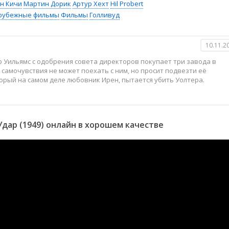
н Кичи
Мартин Дорик
Артур Хехт
Hil Probert
рубежные фильмы
Фильмы
Голливуд
10.11.2
 Уильямс с одобрения совета директоров покупает три завода в
 самочувствия не может поехать с ним, но просит подвезти её
орый на самом деле любовник Ирен, пытается убить Уолтера.
дар (1949) онлайн в хорошем качестве