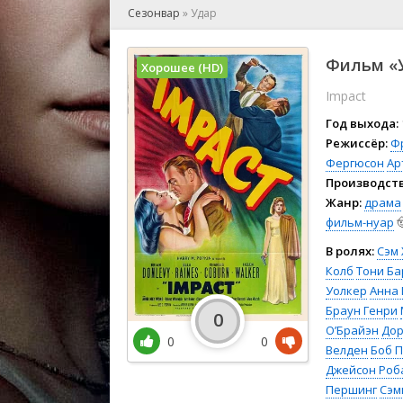
🎲 Игра
Сезонвар
»
Удар
🎙 Концерт
👫 Мелод
Фильм «У
Хорошее (HD)
🕺 Мюзик
Impact
👨‍💻 Реал
🎤 Ток-шо
Год выхода:
🧙‍♀️ Фант
Режиссёр:
Ф
Фергюсон
Ар
🏅 Церем
Производств
Жанр:
драма
фильм-нуар

В ролях:
Сэм
Колб
Тони Ба
Уолкер
Анна 
Браун Генри
0
О’Брайэн
Дор
0
0
Велден
Боб 
Джейсон Роба
Першинг
Сэм