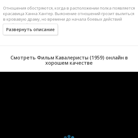
Отношения обостряются, когда в расположении полка появляется
красавица Ханна Хантер. Выяснение отношений грозит вылиться
в кровавую драму, но времени до начала боевых действий
остаётся всё меньше и меньше.
Развернуть описание
Смотреть Фильм Кавалеристы (1959) онлайн в
хорошем качестве