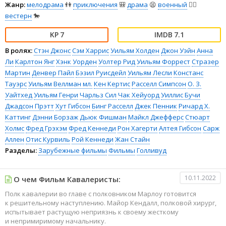
Жанр:
мелодрама
👫
приключения
🎒
драма
😫
военный
👨‍✈️
вестерн
🐎
7
7.1
В ролях:
Стэн Джонс
Сэм Харрис
Уильям Холден
Джон Уэйн
Анна
Ли
Карлтон Янг
Хэнк Уорден
Уолтер Рид
Уильям Форрест
Стразер
Мартин
Денвер Пайл
Бэзил Руисдейл
Уильям Лесли
Констанс
Тауэрс
Уильям Веллман мл.
Кен Кертис
Расселл Симпсон
О. З.
Уайтхед
Уильям Генри
Чарльз Сил
Чак Хейуорд
Уиллис Бучи
Джадсон Прэтт
Хут Гибсон
Бинг Расселл
Джек Пенник
Ричард Х.
Каттинг
Дэнни Борзаж
Дьюк Фишман
Майкл Джефферс
Стюарт
Холмс
Фред Грэхэм
Фред Кеннеди
Рон Хагерти
Алтея Гибсон
Сарж
Аллен
Отис Курвиль
Рой Кеннеди
Жан Стайн
Разделы:
Зарубежные фильмы
Фильмы
Голливуд
10.11.2022
О чем Фильм Кавалеристы:
Полк кавалерии во главе с полковником Марлоу готовится
к решительному наступлению. Майор Кендалл, полковой хирург,
испытывает растущую неприязнь к своему жесткому
и непримиримому начальнику.