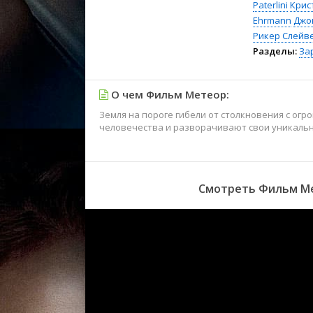
Paterlini
Крис
Ehrmann
Джо
Рикер Слейв
Разделы:
За
О чем Фильм Метеор:
Земля на пороге гибели от столкновения с ог
человечества и разворачивают свои уникальн
Смотреть Фильм Ме