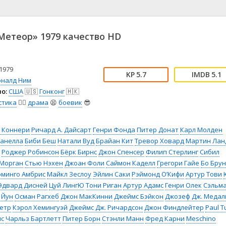
📖 История
🤪 Комедия
🎥 Короткометражка
🔪 Криминал
рама
🎼 Музыка
🧚‍♀️ Мультфильм
етеор» 1979 качество HD
л
👨‍💼 Новости
🎒 Приключения
ьное тв
👨‍👩‍👧‍👦 Семейный
⚽ Спорт
у
🤯 Триллер
😱 Ужасы
1979
5.7
5.1
астика
🤠 Фильм-нуар
🧝‍♂️ Фэнтези
оналд Ним
о:
США
🇺🇸
Гонконг
🇭🇰
ония
стика
🧙‍♀️
драма
😫
боевик
😎
 Коннери
Ричард А. Дайсарт
Генри Фонда
Питер Донат
Карл Молден
анелла
Биби Беш
Натали Вуд
Брайан Кит
Тревор Ховард
Мартин Лан
Роджер Робинсон
Бёрк Бирнс
Джон Спенсер
Филип Стерлинг
Сибил
 Морган
Стью Нэхен
Джоан Фоли
Саймон Каделл
Грегори Гайе
Бо Бру
минго Амбрис
Майкл Зеслоу
Эйлин Саки
Рэймонд О’Кифи
Артур Тови
Эдвард Дисней
Цуй ЛингЮ
Тони Риган
Артур Адамс
Генри Олек
Сэльм
 Йун
Осман Рагхеб
Джон МакКинни
Джеймс Бэйкон
Джозеф Дж. Медал
Хетр
Кэрол Хемингуэй
Джеймс Дж. Ричардсон
Джон Финдлейтер
Paul T
мс
Чарльз Бартлетт
Питер Борн
Стэнли Манн
Фред Карни
Meschino