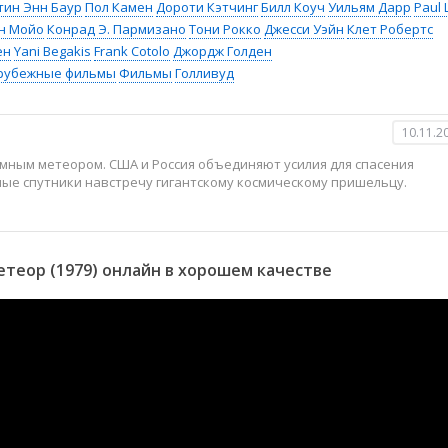
тин Энн Баур
Пол Камен
Дороти Кэтчинг
Билл Коуч
Уильям Дарр
Paul L
н Мойо
Конрад Э. Пармизано
Тони Рокко
Джесси Уэйн
Клет Робертс
ен
Yani Begakis
Frank Cotolo
Джордж Голден
рубежные фильмы
Фильмы
Голливуд
10.11.2
ромным метеором. США и Россия объединяют усилия для спасения
ые спутники навстречу гигантскому космическому пришельцу.
теор (1979) онлайн в хорошем качестве