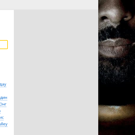
дау
ндин
Юнг
а
ис
ulley