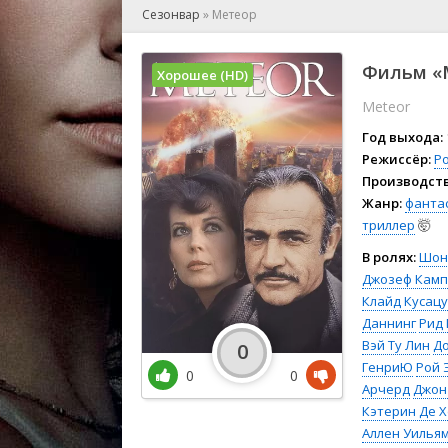
🎲 Игра
Сезонвар
»
Метеор
🎙 Концерт
👫 Мелод
Фильм «М
Хорошее (HD)
🕺 Мюзик
Meteor
👨‍💻 Реал
🎤 Ток-шо
Год выхода:
🧙‍♀️ Фант
Режиссёр:
Р
Производств
🏅 Церем
Жанр:
фанта
триллер
🤯
В ролях:
Шон
Джозеф Камп
Клайд Кусацу
Даннинг
Рид
Вэй Ту Лин
До
0
ГенриЮ
Рой 
0
0
Арчерд
Джон
Кэтерин Де 
Аллен Уилья