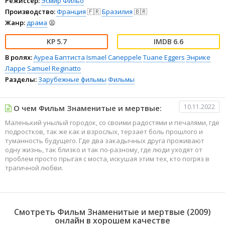
Режиссёр:
Эсмир Фильо
Производство:
Франция
🇫🇷
Бразилия
🇧🇷
Жанр:
драма
😫
5.7
6.6
В ролях:
Ауреа Баптиста
Ismael Caneppele
Tuane Eggers
Энрике
Ларре
Samuel Reginatto
Разделы:
Зарубежные фильмы
Фильмы
10.11.2022
О чем Фильм Знаменитые и мертвые:
Маленький унылый городок, со своими радостями и печалями, где
подростков, так же как и взрослых, терзает боль прошлого и
туманность будущего. Где два закадычных друга проживают
одну жизнь, так близко и так по-разному, где люди уходят от
проблем просто прыгая с моста, искушая этим тех, кто погряз в
трагичной любви.
Смотреть Фильм Знаменитые и мертвые (2009)
онлайн в хорошем качестве