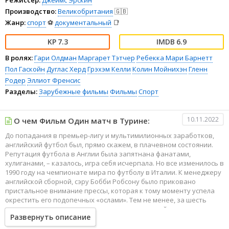
Производство:
Великобритания
🇬🇧
Жанр:
спорт
⚽
документальный
📑
7.3
6.9
В ролях:
Гари Олдман
Маргарет Тэтчер
Ребекка Мари Барнетт
Пол Гаскойн
Дуглас Херд
Грэхэм Келли
Колин Мойнихэн
Гленн
Родер
Эллиот Френсис
Разделы:
Зарубежные фильмы
Фильмы
Спорт
10.11.2022
О чем Фильм Один матч в Турине:
До попадания в премьер-лигу и мультимилионных заработков,
английский футбол был, прямо скажем, в плачевном состоянии.
Репутация футбола в Англии была запятнана фанатами,
хулиганами, – казалось, игра себя исчерпала. Но все изменилось в
1990 году на чемпионате мира по футболу в Италии. К менеджеру
английской сборной, сэру Бобби Робсону было приковано
пристальное внимание прессы, которая к тому моменту успела
окрестить его подопечных «ослами». Тем не менее, за шесть
коротких недель, героическими усилиями английским
Развернуть описание
футболистам удалось сплотить нацию, и почти удалось пройти в
финал чемпионата…