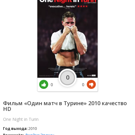
0
0
0
Фильм «Один матч в Турине» 2010 качество
HD
One Night in Turin
Год выхода:
2010
Режиссёр:
Джеймс Эрскин