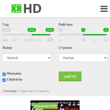
Год
Рейтинг
1960
2000
2026
0
5
10
1960
1977
1993
2010
2026
0
3
5
8
10
Жанр
Страна
Фильмы
НАЙТИ
Сериалы
Сезонвар
»
Один матч в Турине
Хорошее (HD)