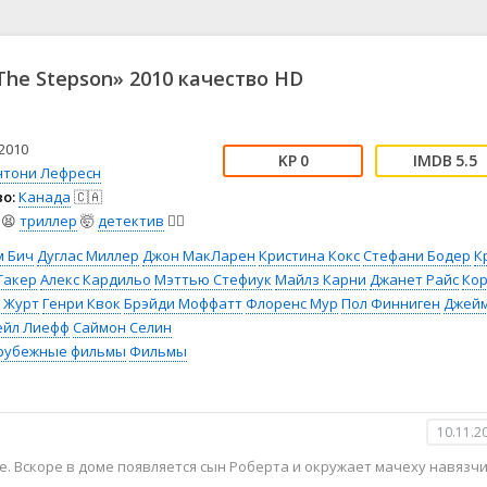
📖 История
🤪 Комедия
🎥 Короткометражка
🔪 Криминал
рама
🎼 Музыка
🧚‍♀️ Мультфильм
he Stepson» 2010 качество HD
л
👨‍💼 Новости
🎒 Приключения
ьное тв
👨‍👩‍👧‍👦 Семейный
⚽ Спорт
у
🤯 Триллер
😱 Ужасы
2010
0
5.5
астика
🤠 Фильм-нуар
🧝‍♂️ Фэнтези
нтони Лефресн
о:
Канада
🇨🇦
ония
😫
триллер
🤯
детектив
🕵️‍♂️
м Бич
Дуглас Миллер
Джон МакЛарен
Кристина Кокс
Стефани Бодер
К
Такер
Алекс Кардильо
Мэттью Стефиук
Майлз Карни
Джанет Райс
Ко
 Журт
Генри Квок
Брэйди Моффатт
Флоренс Мур
Пол Финниген
Джей
ейл Лиефф
Саймон Селин
рубежные фильмы
Фильмы
10.11.2
е. Вскоре в доме появляется сын Роберта и окружает мачеху навязч