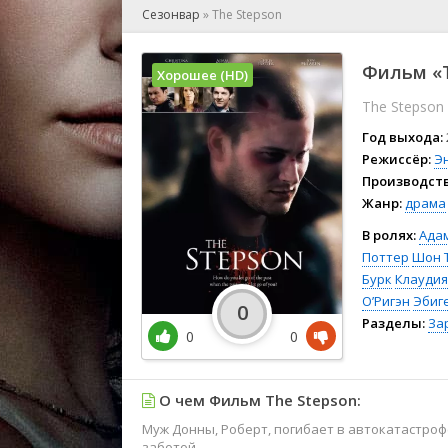
🎲 Игра
Сезонвар
»
The Stepson
🎙 Концерт
👫 Мелод
Фильм «T
Хорошее (HD)
🕺 Мюзик
The Stepson
👨‍💻 Реал
🎤 Ток-шо
Год выхода:
🧙‍♀️ Фант
Режиссёр:
Э
Производств
🏅 Церем
Жанр:
драма
В ролях:
Ада
Поттер
Шон 
Бурк
Клаудия
О’Ригэн
Эбиг
0
Разделы:
За
0
0
О чем Фильм The Stepson:
Муж Донны, Роберт, погибает в автокатастроф
заботой...