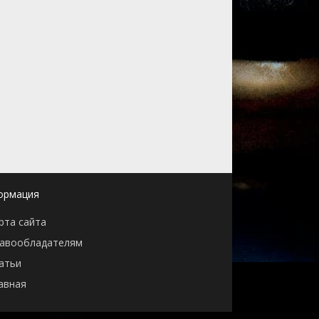
ормация
рта сайта
авообладателям
атьи
авная