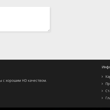
Инф
Ка
ны с хорошим HD качеством.
Пр
Ст
Гл