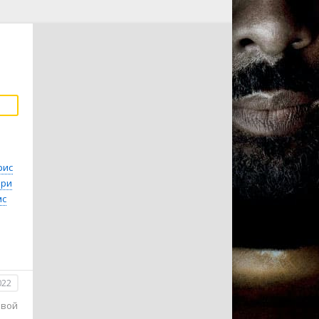
рис
рри
мс
022
ивой