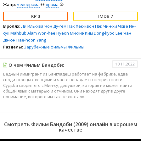
Жанр:
мелодрама
👫
драма
😫
0
7
В ролях:
Ли Иль-хва
Чон Ду-гём
Пак Хёк-квон
Пэк Чин-хи
Чхве Ин-
сук
Mahbub Alam
Won-hee Hyeon
Ми-хиэ Ким
Dong-kyoo Lee
Чан
Дэ-юн
Hae-hoon Yang
Разделы:
Зарубежные фильмы
Фильмы
10.11.2022
О чем Фильм Бандоби:
Бедный иммигрант из Бангладеш работает на фабрике, едва
сводит концы с концами и часто попадает в неприятности.
Судьба сводит его с Мин-су, девушкой, которая не может найти
общий язык с матерью и отчимом. Они находят друг в друге
понимание, которого им так не хватало.
Смотреть Фильм Бандоби (2009) онлайн в хорошем
качестве