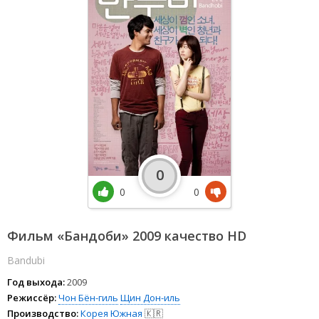
0
0
0
Фильм «Бандоби» 2009 качество HD
Bandubi
Год выхода:
2009
Режиссёр:
Чон Бён-гиль
Щин Дон-иль
Производство:
Корея Южная
🇰🇷