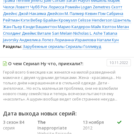
Трама
Tennille Jimenz
Julie Conuel
Sarah Hayon
Мишель Марик
Челси Ловетт
Чубб Рок
Лорисса Ромейн
Logan Zemetres
Скотт
Джейнс
Джой Накаяма
Джейсон М. Палмер
Кевин Пэм
Сабрина
Рейтман
Кэти Вебер
Брайан Кромуэлл
Celisse Henderson
Шантель
Жан-Пьер
Кэнди Вашингтон
Марио Калдерон
Майк Келтон
Меган
Сполдинг
Джеймс Витале
Sari Melain
Nicholas L. Ashe
Tatiana
Javorsky
Анджелика Лопез
Лорианна Израилова
Натали Кун
Разделы:
Зарубежные сериалы
Сериалы
Голливуд
10.11.2022
О чем Сериал Ну что, приехали?:
Герой всего 6 месяцев как женился на милой разведенной
мамочке с двумя чудными детишками. Жена - красавица... Но
только днём накрашенная и в стильной одежде. Дети -
ангелочки... Но есть маленькая проблема, они не взлюбили
нового главу семейства и теперь всячески пытаются ему
«насолить». А шурин вообще ведет себя страннее некуда...
Дата выхода новых серий:
3 сезон 84
The
13 ноября
серия
Inappropriate
2012
Website Episode