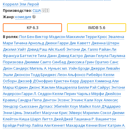
Коррелл
Эли Лерой
Производство:
США
🇺🇸
Жанр:
комедия
🤪
6.3
5.6
В ролях:
Пол Бен-Виктор
Мэдисон Маккинли
Терри Крюс
Эвалена
Мари
Тичина Арнольд
Джеки Гарри
Дик Каветт
Дженна Штерн
Джэлил Уайт
Дэвид Раш
Айс Кьюб
Энтони Дж. Галло
Райан Ли
Франсуа Баттисте
Тила Данн
Дэвид Кастро
Дилан Гелула
Паулина
Поризкова
Джимми Саито
Синбад
Джессика Грин
Оратио Санс
Дион Сандерс
Мигель А. Нуньес мл.
Уэйн Брэди
Джерри Ливайн
Эшли Джонсон
Тодд Бриджес
Леон
Альфонсо Рибейро
Келли
Осборн
Джозеф Д’Онофрио
Кристен Керр
Даррел Хэммонд
Али
Марш
Юджин Джонс
Жаклин Мацарелла
Билли Рэй Сайрус
Энтони
Андерсон
Гарри Л. Седдон
Келли Перин
Чарльз Мёрфи
Джейсон
Кравиц
Сандра Пепа Дентон
Эссенс Эткинс
Кали Хоук
Алексис
Уиндсор
Сьюззанн Дугласс
Эбигейл Хоук
Майкл Холл Д’Аддарио
Энни Цянь
Элизабет Масуччи
Крис Эйверс
Мэрилин Сокол
Джеми
Клейтон
Киша Шарп
Литтл ДжейДжей
Ташиана Р. Вашингтон
Брэйди Рейтер
Лайла Али
Кеннет Махарадж
Кенни Вонг
Катрин А.