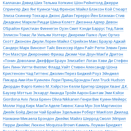
Каллахан
Дэвид Ших
Тельма Хопкинс
Шон Рейнгголд
Джерри
Спрингер
Джо Янг
Куинси Чад Френсис
Майкл Блэксон
Кой Стюарт
Элиза Скиннер
Токкара Джонс
Дайан Герерро
Йен Блэкман
Стив
Джадкинс
Маркли Рицци
Шина Колетт
Джоэнна Адлер
Девон
О’Брайэн
Кристиан Финнегэн
Оуэн Смит
Кэнди Баррус
Тед Ланж
Эллисон Томас Ли
Уильям Уолтерс
Джереми Палко
Луис Ортиз
Скотт Джонсен
Джули Лорен
Майкл Стрейхэн
Макс Брауэр
Аджай
Сандерс
Марк Винсент
Тайс Векессер
Иден Райт
Регги Элвин Грин
Рон Маэстри
Джеронимо Фриаш
Джэми Чои
Доун МакГи
Дритон
«Тони» Доволани
Джеффри Браун
Элизабет Логан
Хэви Ди
Стефен
Бич
Линн Уитти
Филлис Фладд Уайт
Стивен Александр
Шона
Кристенсен
Чад Гиттенс
Джолин Перез
Биджей Роуз
Эйнджел
Пикард-Ами
Иэн Куинлен
Лори Принц
Брэндон Гилл
Truck Hudson
Джордан Фарго
Киёко М. Хэйрстон
Келли Бритер
Шерри Хванг
Д.К.
Баузер
Мэттью Экхардт
Аманда Тройя
Аарон Бантам
Эми Кэйси
Giordona Aviv
Лиза Бренч
Olivia Nikkanen
Генри Вик
Куинн Мейерс
Молли Уорд
Кирк МакГи
Аделе Гивенс
Хана Мун
Зоя Мартинсон
Джейк Бойд
Джози Чай
Брайан Эдельман
Роберт МакКолл
Джилад
Нахмани
Микаела Брэндон
Джеймс Майлз
Шеррод Смолл
Эйприл
Перри
Джеймс Люкенс
Moquisia Brown
Камиль Лоуман
Бриджет