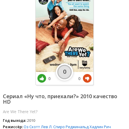
0
0
0
Сериал «Ну что, приехали?» 2010 качество
HD
Are We There Yet?
Год выхода:
2010
Режиссёр:
Оз Скотт
Лев Л. Спиро
Реджинальд Хадлин
Рич