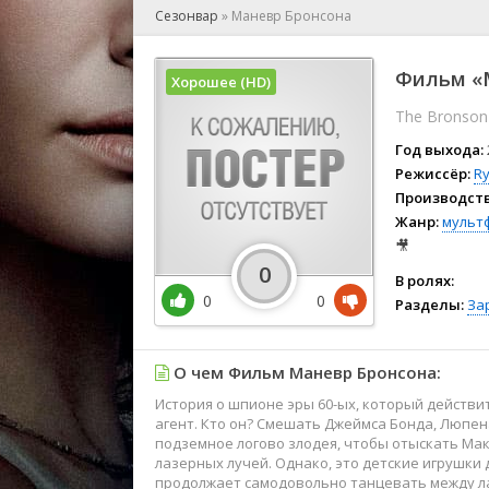
🎲 Игра
Сезонвар
»
Маневр Бронсона
🎙 Концерт
👫 Мелод
Фильм «М
Хорошее (HD)
🕺 Мюзик
The Bronson
👨‍💻 Реал
🎤 Ток-шо
Год выхода:
🧙‍♀️ Фант
Режиссёр:
R
Производств
🏅 Церем
Жанр:
мульт
🎥
0
В ролях:
0
0
Разделы:
За
О чем Фильм Маневр Бронсона:
История о шпионе эры 60-ых, который действ
агент. Кто он? Смешать Джеймса Бонда, Люпена
подземное логово злодея, чтобы отыскать Ма
лазерных лучей. Однако, это детские игрушки
продолжает самодовольно танцевать между ла