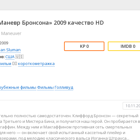
📖 История
🤪 Комедия
🎥 Короткометражка
🔪 Криминал
рама
🎼 Музыка
🧚‍♀️ Мультфильм
аневр Бронсона» 2009 качество HD
л
👨‍💼 Новости
🎒 Приключения
 Maneuver
ьное тв
👨‍👩‍👧‍👦 Семейный
⚽ Спорт
у
🤯 Триллер
😱 Ужасы
2009
0
0
астика
🤠 Фильм-нуар
🧝‍♂️ Фэнтези
yan Sluman
о:
США
🇺🇸
ония
фильм
🧚‍♀️
короткометражка
рубежные фильмы
Фильмы
Голливуд
10.11.2
ительно полностью самодостаточен. Клиффорд Бронсон — секретный
 Третьего и Мистера Бина, и получится наш герой. Он пробирается 
кгаффин. Между ним и Макгаффином противная сеть смертельных
 для него — он включает свой испытанный кассетный плейер и
зерами, под мелодию классического вальса Иоганна Штрауса...