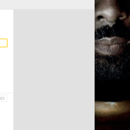
022
в