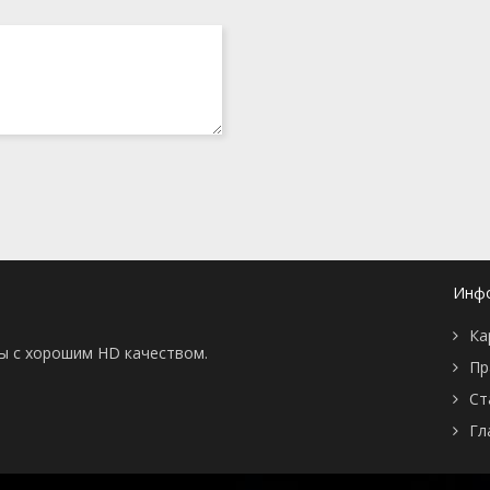
Инф
Ка
ны с хорошим HD качеством.
Пр
Ст
Гл