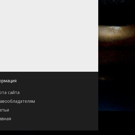
ормация
рта сайта
авообладателям
атьи
авная